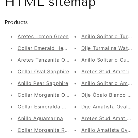
HTML sitemap
Products
Aretes Lemon Green
Anillo Solitario Turma
Collar Emerald Heart
Dije Turmalina Waterm
Aretes Tanzanita Oval y Diamantes
Anillo Solitario Cuar
Collar Oval Sapphire
Aretes Stud Ametrina
Anillo Pear Sapphire
Anillo Solitario Ametri
Collar Morganita Oval y Diamante
Dije Ópalo Blanco Dro
Collar Esmeralda Ovalada con Diamante
Dije Amatista Oval y 
Anillo Aguamarina
Aretes Stud Amatista 
Collar Morganita Redonda con Halo Diamante
Anillo Amatista Oval 