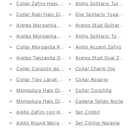
Collar Zafiro Halo Diamantes
Anillo Solitario Turmali
Collar Rubí Halo Diamantes
Dije Solitario Topacio
Aretes Morganita Ovalada Oro Blanco
Aretes Stud Solitario 
Aretes Morganita Ovalada y Acento Diamante
Anillo Solitario Topac
Collar Morganita Redonda Halo Diamantes
Anillo Accent Zafiro
Aretes Tanzanita Oval y Acento De Diamante
Aretes Stud Oval Zafir
Collar Corazón de Rubí
Collar Charm Ojo
Collar Tipo Lariat Granate Ovalado y Halo Dia
Collar Rosario
Montadura Halo Diamantes
Collar Conchita
Montadura Halo Diamantes
Cadena Tejido Ancla
Anillo Zafiro con Halo Diamantes
Set Colibrí
Anillo Round Morganite Diamond Halo
Set Citrino Naranja