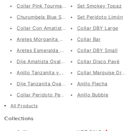
Collar Pink Tourmaline
Set Smokey Topaz
Churumbela Blue Sapphire
Set Peridoto Limón
Collar Con Amatista Redonda y Halo Diamantes
Collar DBY Large
Aretes Morganita Redonda y Halo de Diamante
Collar Bar
Aretes Esmeralda y Diamante
Collar DBY Small
Dije Amatista Oval y Diamante
Collar Disco Pavé
Anillo Tanzanita y Diamante
Collar Marquise Drops
Dije Tanzanita Oval y Diamante
Anillo Flecha
Collar Peridoto Pear Cut y Diamantes
Anillo Bubble
All Products
Collections