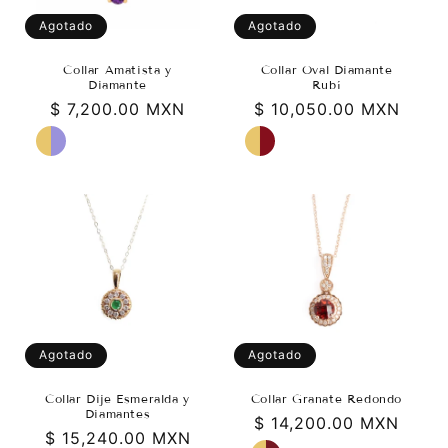
n
Agotado
Agotado
:
Collar Amatista y
Collar Oval Diamante
Diamante
Rubí
Precio
$ 7,200.00 MXN
Precio
$ 10,050.00 MXN
habitual
habitual
Agotado
Agotado
Collar Dije Esmeralda y
Collar Granate Redondo
Diamantes
Precio
$ 14,200.00 MXN
Precio
$ 15,240.00 MXN
habitual