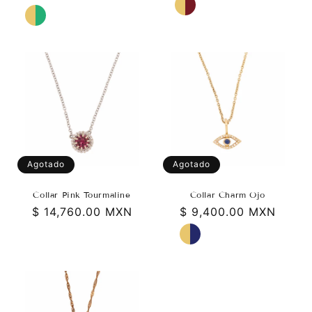
habitual
Agotado
Agotado
Collar Pink Tourmaline
Collar Charm Ojo
Precio
$ 14,760.00 MXN
Precio
$ 9,400.00 MXN
habitual
habitual