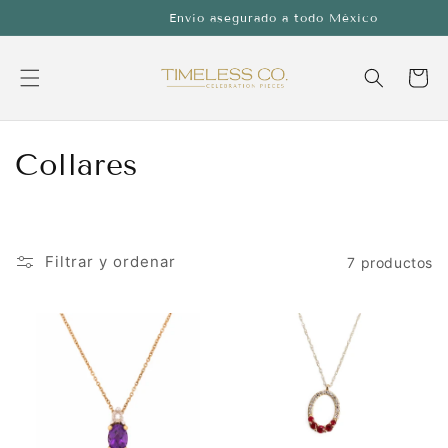
Ir
Envío asegurado a todo México
directamente
al contenido
Carrito
C
Collares
o
l
Filtrar y ordenar
7 productos
e
c
c
i
ó