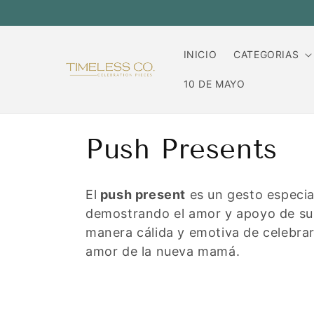
Ir
directamente
al contenido
INICIO
CATEGORIAS
10 DE MAYO
C
Push Presents
o
El
push present
es un gesto especia
l
demostrando el amor y apoyo de su 
manera cálida y emotiva de celebrar 
e
amor de la nueva mamá.
c