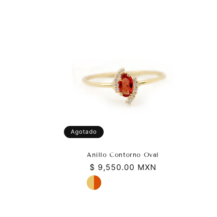
c
i
ó
n
:
Agotado
Anillo Contorno Oval
Precio
$ 9,550.00 MXN
habitual