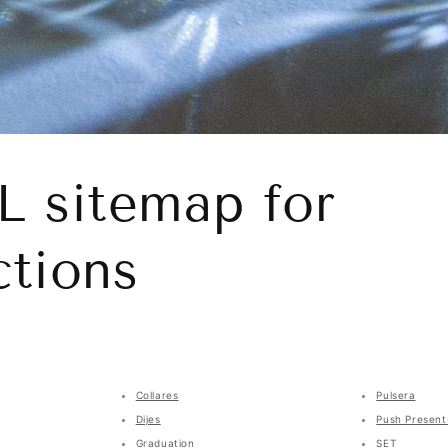
 sitemap for
ctions
Collares
Pulsera
Dijes
Push Present
Graduation
SET