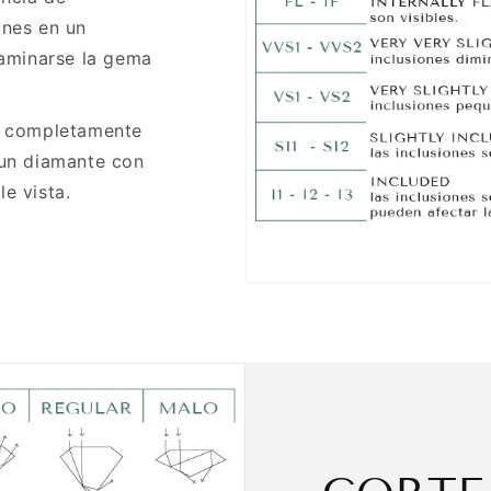
ones en un
xaminarse la gema
te completamente
 un diamante con
e vista.