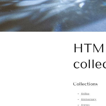
HTML
colle
Collections
Anillos
Anniversary
Aretes