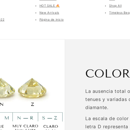
HOT SALE 🔥
Shop All
New Arrivals
Timeless Bes
022
Página de inicio
COLO
La ausencia total 
tenues y variadas 
diamante.
La escala de color 
letra D representa 