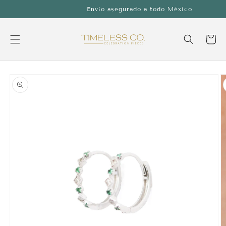
Ir
Envío asegurado a todo México
directamente
al contenido
Carrito
Ir
directamente
a la
información
del producto