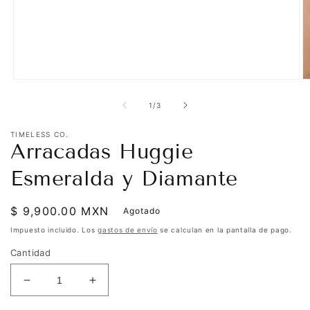
Abrir
Ab
elemento
e
multimedia
m
de
1
/
3
1
2
en
e
TIMELESS CO.
una
u
Arracadas Huggie
ventana
v
modal
m
Esmeralda y Diamante
Precio
$ 9,900.00 MXN
Agotado
habitual
Impuesto incluido. Los
gastos de envío
se calculan en la pantalla de pago.
Cantidad
Reducir
Aumentar
cantidad
cantidad