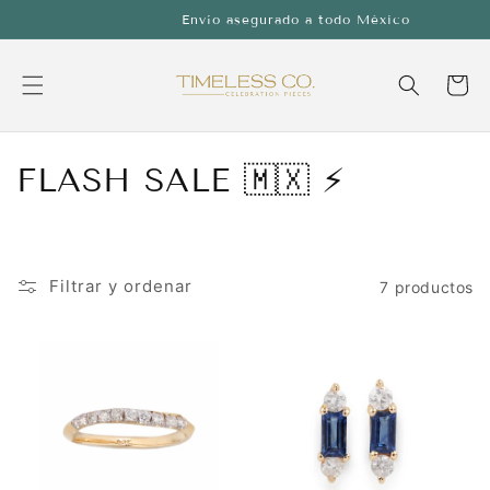
Ir
Envío asegurado a todo México
directamente
al contenido
Carrito
C
FLASH SALE 🇲🇽 ⚡
o
l
Filtrar y ordenar
7 productos
e
c
c
i
ó