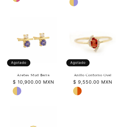
Agotado
Agotado
Aretes Stud Barra
Anillo Contorno Oval
Precio
$ 10,900.00 MXN
Precio
$ 9,550.00 MXN
habitual
habitual