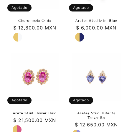
n
Agotado
Agotado
:
Churumbela Onda
Aretes Stud Mini Blue
Precio
$ 12,800.00 MXN
Precio
$ 6,000.00 MXN
habitual
habitual
Agotado
Agotado
Arete Stud Flower Halo
Aretes Stud Trifecta
Tanzanita
Precio
$ 21,500.00 MXN
Precio
$ 12,650.00 MXN
habitual
habitual